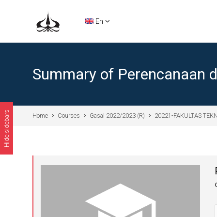
Skip to main content
En
Summary of Perencanaan da
Hide sidebars
Home
Courses
Gasal 2022/2023 (R)
20221-FAKULTAS TEK