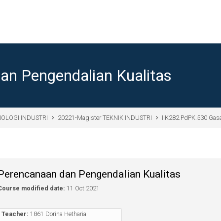
n Pengendalian Kualitas
NOLOGI INDUSTRI
20221-Magister TEKNIK INDUSTRI
IIK282.PdPK.530 Gasa
Perencanaan dan Pengendalian Kualitas
Course modified date:
11 Oct 2021
Teacher:
1861 Dorina Hetharia