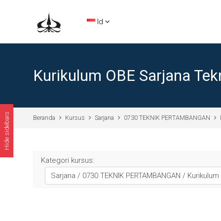
Lewati ke konten utama
Id
Kurikulum OBE Sarjana Te
Hide sidebars
Beranda
Kursus
Sarjana
0730 TEKNIK PERTAMBANGAN
Kategori kursus: